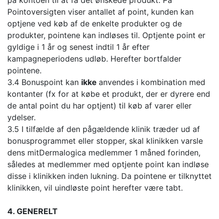
på kontoen til at få det ønskede produkt. På
Pointoversigten viser antallet af point, kunden kan
optjene ved køb af de enkelte produkter og de
produkter, pointene kan indløses til. Optjente point er
gyldige i 1 år og senest indtil 1 år efter
kampagneperiodens udløb. Herefter bortfalder
pointene.
3.4 Bonuspoint kan
ikke
anvendes i kombination med
kontanter (fx for at købe et produkt, der er dyrere end
de antal point du har optjent) til køb af varer eller
ydelser.
3.5 I tilfælde af den pågældende klinik træder ud af
bonusprogrammet eller stopper, skal klinikken varsle
dens mitDermalogica medlemmer 1 måned forinden,
således at medlemmer med optjente point kan indløse
disse i klinikken inden lukning. Da pointene er tilknyttet
klinikken, vil uindløste point herefter være tabt.
4. GENERELT