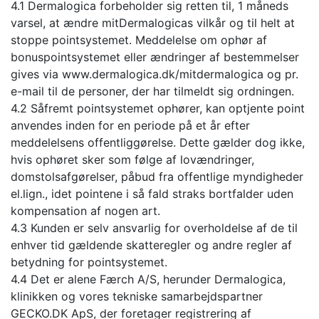
4.1 Dermalogica forbeholder sig retten til, 1 måneds
varsel, at ændre mitDermalogicas vilkår og til helt at
stoppe pointsystemet. Meddelelse om ophør af
bonuspointsystemet eller ændringer af bestemmelser
gives via www.dermalogica.dk/mitdermalogica og pr.
e-mail til de personer, der har tilmeldt sig ordningen.
4.2 Såfremt pointsystemet ophører, kan optjente point
anvendes inden for en periode på et år efter
meddelelsens offentliggørelse. Dette gælder dog ikke,
hvis ophøret sker som følge af lovændringer,
domstolsafgørelser, påbud fra offentlige myndigheder
el.lign., idet pointene i så fald straks bortfalder uden
kompensation af nogen art.
4.3 Kunden er selv ansvarlig for overholdelse af de til
enhver tid gældende skatteregler og andre regler af
betydning for pointsystemet.
4.4 Det er alene Færch A/S, herunder Dermalogica,
klinikken og vores tekniske samarbejdspartner
GECKO.DK ApS, der foretager registrering af