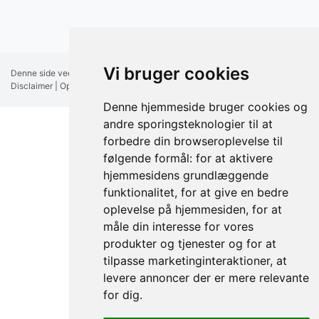
Vi bruger cookies
Denne side vedligeholdes af FÆRCH A/S |
Medlemsbetingelser
|
Disclaimer
|
Opdater cookie præferencer
Denne hjemmeside bruger cookies og
andre sporingsteknologier til at
forbedre din browseroplevelse til
følgende formål:
for at aktivere
hjemmesidens grundlæggende
funktionalitet
,
for at give en bedre
oplevelse på hjemmesiden
,
for at
måle din interesse for vores
produkter og tjenester og for at
tilpasse marketinginteraktioner
,
at
levere annoncer der er mere relevante
for dig
.