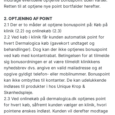
inddrage eventuelle optjente bonuspoint uden varsel.
Retten til at optjene nye point bortfalder herefter.
2. OPTJENING AF POINT
2.1 Der er to måder at optjene bonuspoint på: Køb på
klinik (2.2) og onlinekøb (2.3)
2.2 Ved køb i klinik får kunden automatisk point for
hvert Dermalogica køb (gavekort undtaget og
behandlinger). Dog kan der ikke optjenes bonuspoint
ved køb med kontantrabat. Betingelsen for at tilmelde
sig bonusordningen er at være tilmeldt klinikkens
nyhedsbrev dvs. angive en valid mailadresse og at
opgive gyldigt telefon- eller mobilnummer. Bonuspoint
kan ikke ombyttes til kontanter. De kan udelukkende
indløses til produkter i hos Unique Krop &
Skønhedspleje.
2.3 Ved onlinekøb på dermalogica.dk optjenes point
for hvert køb, såfremt kunden vælger en klinik, hvori
pointene ønskes indløst. Kunden vil derefter modtage